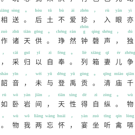
xiāng
sòng
。
hòu
tǔ
bù
ài
zhēn
，
rù
yǎn
yì
相
送
。
后
土
不
爱
珍
，
入
眼
亦
zhōn
zuò
zhū
tiān
gōng
。
chēng
rán
g
qìng
shēng
，
dú
作
诸
天
供
。
琤
然
钟
磬
声
，
独
，
cǎi
guī
yǐ
zì
fèng
。
liè
xiāng
qī
ér
zhēn
，
采
归
以
自
奉
。
列
箱
妻
儿
争
sháo
yīn
，
wèi
yǔ
dēng
yǔ
gòng
。
qīng
miào
qiān
韶
音
，
未
与
登
禹
贡
。
清
庙
千
rú
wò
yán
jiān
，
tiān
xìng
dé
zì
zòng
。
wù
如
卧
岩
间
，
天
性
得
自
纵
。
物
。
wù
wǒ
liǎng
wàng
huái
，
yàn
zuò
tīng
qín
lòng
。
物
我
两
忘
怀
，
宴
坐
听
禽
哢