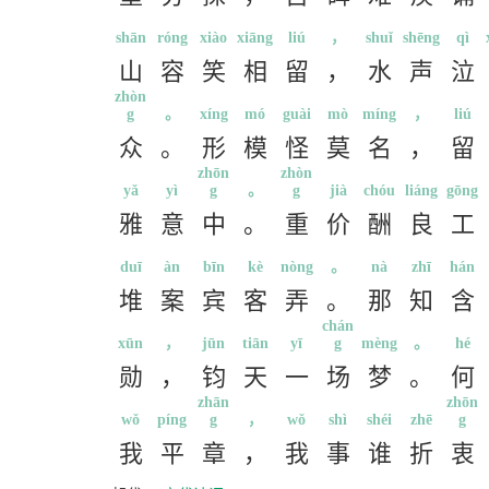
shān
róng
xiào
xiāng
liú
，
shuǐ
shēng
qì
山
容
笑
相
留
，
水
声
泣
zhòn
g
。
xíng
mó
guài
mò
míng
，
liú
众
。
形
模
怪
莫
名
，
留
zhōn
zhòn
yǎ
yì
g
。
g
jià
chóu
liáng
gōng
雅
意
中
。
重
价
酬
良
工
duī
àn
bīn
kè
nòng
。
nà
zhī
hán
堆
案
宾
客
弄
。
那
知
含
chán
xūn
，
jūn
tiān
yī
g
mèng
。
hé
勋
，
钧
天
一
场
梦
。
何
zhān
zhōn
wǒ
píng
g
，
wǒ
shì
shéi
zhē
g
我
平
章
，
我
事
谁
折
衷