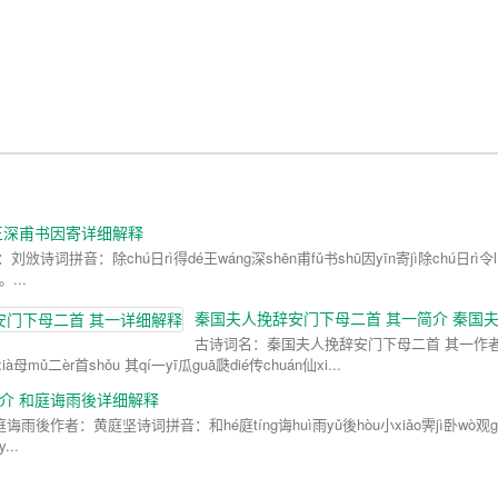
王深甫书因寄详细解释
音：除chú日rì得dé王wáng深shēn甫fǔ书shū因yīn寄jì除chú日rì令lín
...
秦国夫人挽辞安门下母二首 其一简介 秦国
古诗词名：秦国夫人挽辞安门下母二首 其一作
之诗词拼音：秦qín国guó夫fū人rén挽wǎn辞cí安ān门mén下xià母mǔ二èr首shǒu 其qí一yī瓜guā瓞dié传chuán仙xi...
介 和庭诲雨後详细解释
雨後作者：黄庭坚诗词拼音：和hé庭tíng诲huì雨yǔ後hòu小xiǎo霁jì卧wò观g
...