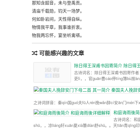
那知含韶音，未与登禹贡。
清庙千载勋，钧天一场梦。
何如卧岩间，天性得自纵。
物情我平章，我事谁折衷。
物我两忘怀，宴坐听禽哢。
可能感兴趣的文章
除日得王深甫书因寄简介 除日得
古诗词名：除日得王深甫书因寄作者：刘攽诗词拼
吏lì，，官guān曹cáo停tíng簿bù按àn。
和庭诲雨後简
古诗词名：和庭诲
shū，，凉liáng轩xuān夏xià簟diàn舒shū。。天tiān青qīng印y