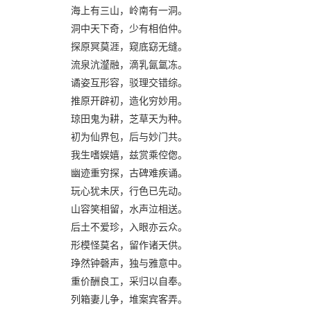
海上有三山，岭南有一洞。
洞中天下奇，少有相伯仲。
探原冥莫涯，窥底窈无缝。
流泉沆瀣融，滴乳氤氲冻。
谲姿互形容，驳理交错综。
推原开辟初，造化穷妙用。
琼田鬼为耕，芝草天为种。
初为仙界包，后与妙门共。
我生嗜娱嬉，兹赏乘倥偬。
幽迹重穷探，古碑难疾诵。
玩心犹未厌，行色已先动。
山容笑相留，水声泣相送。
后土不爱珍，入眼亦云众。
形模怪莫名，留作诸天供。
琤然钟磬声，独与雅意中。
重价酬良工，采归以自奉。
列箱妻儿争，堆案宾客弄。