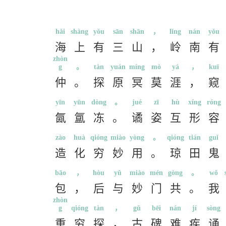
hǎi
shàng
yǒu
sān
shān
，
lǐng
nán
yǒu
海
上
有
三
山
，
岭
南
有
zhòn
g
。
tàn
yuán
míng
mò
yá
，
kuī
仲
。
探
原
冥
莫
涯
，
窥
yīn
yūn
dòng
。
jué
zī
hù
xíng
róng
氤
氲
冻
。
谲
姿
互
形
容
zào
huà
qióng
miào
yòng
。
qióng
tián
guǐ
造
化
穷
妙
用
。
琼
田
鬼
bāo
，
hòu
yǔ
miào
mén
gòng
。
wǒ
包
，
后
与
妙
门
共
。
我
zhòn
g
qióng
tàn
，
gǔ
bēi
nán
jí
sòng
重
穷
探
，
古
碑
难
疾
诵