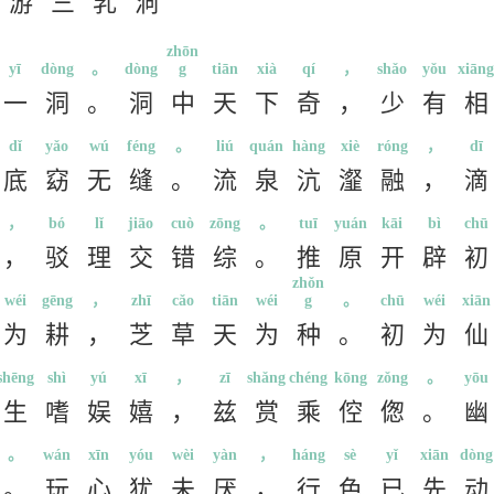
游
三
乳
洞
zhōn
yī
dòng
。
dòng
g
tiān
xià
qí
，
shǎo
yǒu
xiāng
一
洞
。
洞
中
天
下
奇
，
少
有
相
dǐ
yǎo
wú
féng
。
liú
quán
hàng
xiè
róng
，
dī
底
窈
无
缝
。
流
泉
沆
瀣
融
，
滴
，
bó
lǐ
jiāo
cuò
zōng
。
tuī
yuán
kāi
bì
chū
，
驳
理
交
错
综
。
推
原
开
辟
初
zhǒn
wéi
gēng
，
zhī
cǎo
tiān
wéi
g
。
chū
wéi
xiān
为
耕
，
芝
草
天
为
种
。
初
为
仙
shēng
shì
yú
xī
，
zī
shǎng
chéng
kōng
zǒng
。
yōu
生
嗜
娱
嬉
，
兹
赏
乘
倥
偬
。
幽
。
wán
xīn
yóu
wèi
yàn
，
háng
sè
yǐ
xiān
dòng
。
玩
心
犹
未
厌
，
行
色
已
先
动