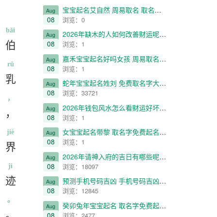
宝宝起名艾自然 周易取名 取名字免费起名 名字取名测名 宝宝起名自然艾
Aug
08
浏览：0
bǎi
2026年缺木的人如何改善财运呢,对于2026年五行缺木的人来说，提升财富运势的途径有哪些？
Aug
伯
08
浏览：1
嘉禾宝宝起名好吗女孩 周易取名 取名字免费起名 名字取名测名 嘉禾女孩命名佳否？
Aug
rǔ
08
浏览：1
乳
蛇年宝宝起名姓刘 免费取名字大全 周易取名免费 刘姓蛇年婴儿命名指南
Aug
08
浏览：33721
，
2026年钱包风水怎么看财运好坏,2026年财运预测及钱包风水分析
Aug
，
08
浏览：1
女宝宝起名带黎 取名字免费起名 周易起名取名 免费取名字大全 女宝宝名字中包含“黎”字
jiè
Aug
08
浏览：1
界
2026年请神入府的吉日有哪些呢 老黄历吉日查询 万年历2026年结婚搬家黄道吉日吉时查询
Aug
08
浏览：18097
jì
迹
预测手机号码吉凶 手机号码吉凶查询周易 号码吉凶查询 17075948947
Aug
08
浏览：12845
。
癸卯兔年宝宝起名 取名字免费起名 周易起名取名 免费取名字大全 兔年新生儿命名指南
Aug
。
08
浏览：2477