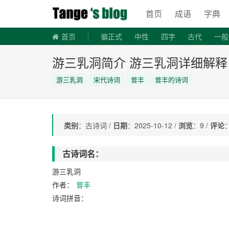
稗官野史
首页
成语
字典
首页
偏正式
中性
四字
古代
一般
宋代诗词
首字母是Z的词语
首字母是S的词语
游三乳洞简介 游三乳洞详细解释
游三乳洞
宋代诗词
曾丰
曾丰的诗词
类别
：古诗词 /
日期
：2025-10-12 /
浏览
：9 /
评论
古诗词名：
游三乳洞
作者：
曾丰
诗词拼音：