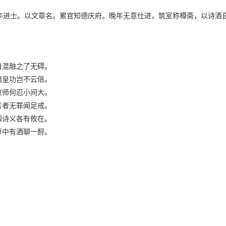
道五年进士。以文章名。累官知德庆府。晚年无意仕进，筑室称樽斋，以诗酒
自混融之了无碍。
储皇功岂不云倍。
京师何忍小间大。
言者无罪闻足戒。
四诗义各有攸在。
尊中有酒聊一酹。