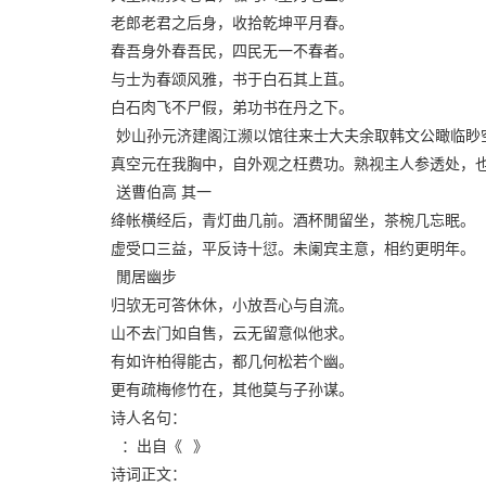
老郎老君之后身，收拾乾坤平月春。
春吾身外春吾民，四民无一不春者。
与士为春颂风雅，书于白石其上苴。
白石肉飞不尸假，弟功书在丹之下。
妙山孙元济建阁江濒以馆往来士大夫余取韩文公瞰临眇
真空元在我胸中，自外观之枉费功。熟视主人参透处，
送曹伯高 其一
绛帐横经后，青灯曲几前。酒杯閒留坐，茶椀几忘眠。
虚受口三益，平反诗十愆。未阑宾主意，相约更明年。
閒居幽步
归欤无可答休休，小放吾心与自流。
山不去门如自售，云无留意似他求。
有如许柏得能古，都几何松若个幽。
更有疏梅修竹在，其他莫与子孙谋。
诗人名句：
：出自《
》
诗词正文：