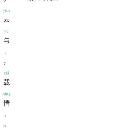
yún
云
yǔ
与
g
，
，
zǎi
载
qíng
情
。
。