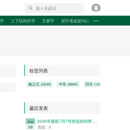
字
上下结构的字
生僻字
部外笔画是8画的字
代诗词
成语造句
唐代诗词
标签列表
偏正式
(2549)
中性
(9690)
四字
(12450)
古代
(907
最近发表
2026年属蛇7月7号财运如何样 属蛇人在2026年7月7日的财富走向如何？
Aug
08
浏览：0