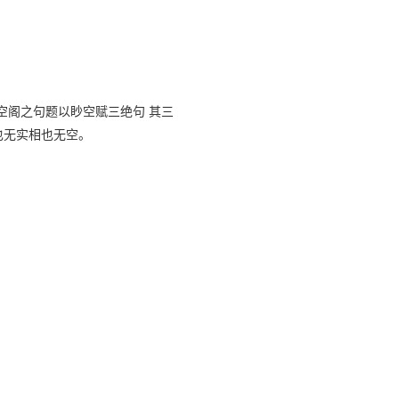
空阁之句题以眇空赋三绝句 其三
也无实相也无空。