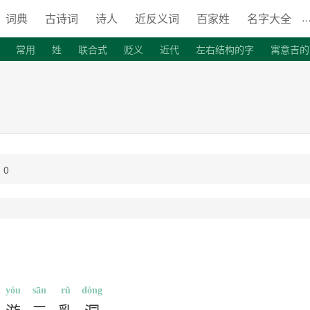
词典
古诗词
诗人
近反义词
百家姓
名字大全
常用
姓
联合式
贬义
近代
左右结构的字
寓意吉的
清代诗词
首字母是J的词语
词语造句
首字母是Y的词语
明
：0
yóu
sān
rǔ
dòng