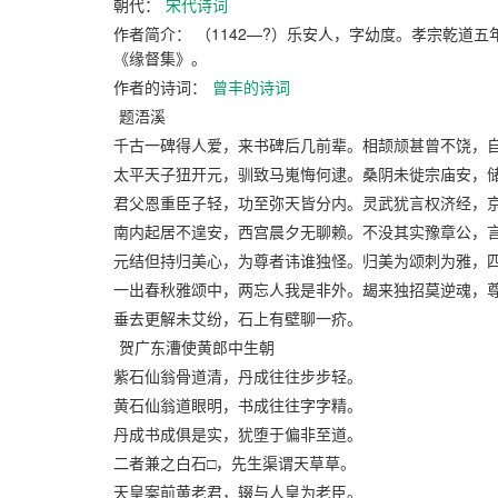
朝代：
宋代诗词
作者简介： （1142—?）乐安人，字幼度。孝宗乾
《缘督集》。
作者的诗词：
曾丰的诗词
题浯溪
千古一碑得人爱，来书碑后几前辈。相颉颃甚曾不饶，
太平天子狃开元，驯致马嵬悔何逮。桑阴未徙宗庙安，
君父恩重臣子轻，功至弥天皆分内。灵武犹言权济经，
南内起居不遑安，西宫晨夕无聊赖。不没其实豫章公，
元结但持归美心，为尊者讳谁独怪。归美为颂刺为雅，
一出春秋雅颂中，两忘人我是非外。朅来独招莫逆魂，
垂去更解未艾纷，石上有壁聊一疥。
贺广东漕使黄郎中生朝
紫石仙翁骨道清，丹成往往步步轻。
黄石仙翁道眼明，书成往往字字精。
丹成书成俱是实，犹堕于偏非至道。
二者兼之白石□，先生渠谓天草草。
天皇案前黄老君，辍与人皇为老臣。