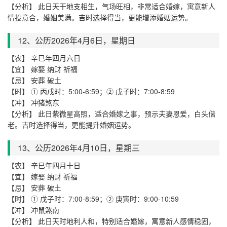
【分析】 此日天干地支相生，气场旺相，非常适合婚嫁，寓意新人
情投意合，婚姻美满。吉时选择得当，更能增添婚姻运势。
12、公历2026年4月
6
日，星期
日
【农】 辛巳年四月六日
【宜】 嫁娶 纳财 祈福
【忌】 安葬 破土
【时】 ① 丙戌时：5:00-6:59；② 戊子时：7:00-8:59
【冲】 冲猪煞东
【分析】 此日紫微星高照，适合婚嫁之事，预示夫妻恩爱，白头偕
老。吉时选择得当，更能提升婚姻运势。
13、公历2026年4月
10
日，星期
三
【农】 辛巳年四月十日
【宜】 嫁娶 纳财 祈福
【忌】 安葬 破土
【时】 ① 戊子时：7:00-8:59；② 庚寅时：9:00-10:59
【冲】 冲鼠煞南
【分析】 此日天时地利人和，特别适合婚嫁，寓意新人感情稳固，