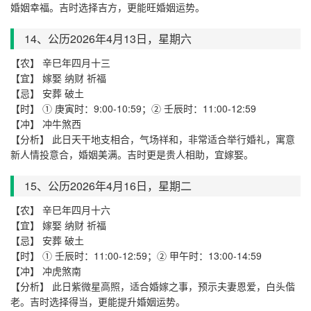
婚姻幸福。吉时选择吉方，更能旺婚姻运势。
14、公历2026年4月
13
日，星期
六
【农】 辛巳年四月十三
【宜】 嫁娶 纳财 祈福
【忌】 安葬 破土
【时】 ① 庚寅时：9:00-10:59；② 壬辰时：11:00-12:59
【冲】 冲牛煞西
【分析】 此日天干地支相合，气场祥和，非常适合举行婚礼，寓意
新人情投意合，婚姻美满。吉时更是贵人相助，宜嫁娶。
15、公历2026年4月
16
日，星期
二
【农】 辛巳年四月十六
【宜】 嫁娶 纳财 祈福
【忌】 安葬 破土
【时】 ① 壬辰时：11:00-12:59；② 甲午时：13:00-14:59
【冲】 冲虎煞南
【分析】 此日紫微星高照，适合婚嫁之事，预示夫妻恩爱，白头偕
老。吉时选择得当，更能提升婚姻运势。