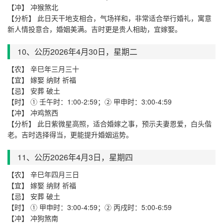
【冲】 冲猴煞北
【分析】 此日天干地支相合，气场祥和，非常适合举行婚礼，寓意
新人情投意合，婚姻美满。吉时更是贵人相助，宜嫁娶。
10、公历2026年4月
30
日，星期
二
【农】 辛巳年三月三十
【宜】 嫁娶 纳财 祈福
【忌】 安葬 破土
【时】 ① 壬午时：1:00-2:59；② 甲申时：3:00-4:59
【冲】 冲鸡煞西
【分析】 此日紫微星高照，适合婚嫁之事，预示夫妻恩爱，白头偕
老。吉时选择得当，更能提升婚姻运势。
11、公历2026年4月
3
日，星期
四
【农】 辛巳年四月三日
【宜】 嫁娶 纳财 祈福
【忌】 安葬 破土
【时】 ① 甲申时：3:00-4:59；② 丙戌时：5:00-6:59
【冲】 冲狗煞南