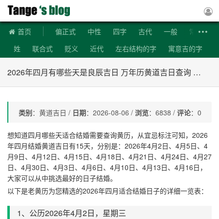
稗官野史
首页
偏正式
中性
四字
古代
一般
常用
姓
联合式
贬义
近代
左右结构的字
寓意吉的字
上下结构的字
生僻字
部外笔画是8画的字
宋代诗词
2026年四月有哪些天是良辰吉日 万年历黄道吉日查询 2026年中国万年历结婚搬家黄道吉日
首字母是Z的词语
首字母是S的词语
清代诗词
首字母是J的词语
词语造句
首字母是Y的词语
类别
：黄道吉日 /
日期
：2026-08-06 /
浏览
：6838 /
评论
：0
明代诗词
成语造句
唐代诗词
想知道四月哪些天适合结婚需要查询黄历，从宜忌标注可知，2026
年四月结婚黄道吉日有15天，分别是：2026年4月2日、4月5日、4
月9日、4月12日、4月15日、4月18日、4月21日、4月24日、4月27
日、4月30日、4月3日、4月6日、4月10日、4月13日、4月16日，
大家可以从中挑选最好的日子结婚。
以下是老黄历为您精选的2026年四月适合结婚日子的详细一览表：
1、公历2026年4月
2
日，星期
三