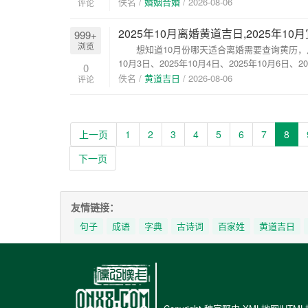
的一...
佚名 /
婚姻合婚
/
2026-08-06
评论
2025年10月离婚黄道吉日,2025年1
999+
浏览
想知道10月份哪天适合离婚需要查询黄历，从宜忌
10月3日、2025年10月4日、2025年10月6日、20
0
佚名 /
黄道吉日
/
2026-08-06
评论
上一页
1
2
3
4
5
6
7
8
下一页
友情链接：
句子
成语
字典
古诗词
百家姓
黄道吉日