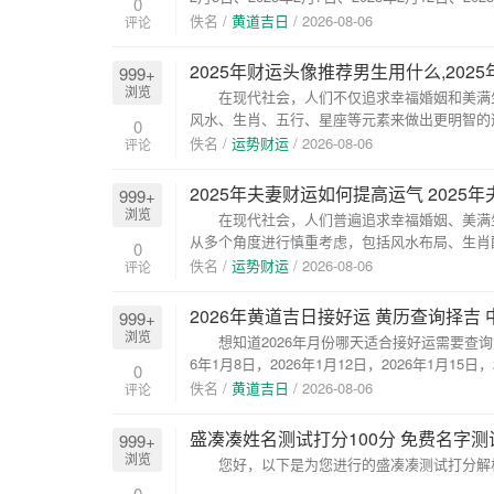
0
佚名 /
黄道吉日
/
2026-08-06
评论
2025年财运头像推荐男生用什么,20
999+
浏览
在现代社会，人们不仅追求幸福婚姻和美满生
风水、生肖、五行、星座等元素来做出更明智的
0
多...
佚名 /
运势财运
/
2026-08-06
评论
2025年夫妻财运如何提高运气 202
999+
浏览
在现代社会，人们普遍追求幸福婚姻、美满生
从多个角度进行慎重考虑，包括风水布局、生肖配
0
佚名 /
运势财运
/
2026-08-06
评论
2026年黄道吉日接好运 黄历查询择吉
999+
浏览
想知道2026年月份哪天适合接好运需要查询黄历，
6年1月8日，2026年1月12日，2026年1月15日，2
0
佚名 /
黄道吉日
/
2026-08-06
评论
盛凑凑姓名测试打分100分 免费名字测
999+
浏览
您好，以下是为您进行的盛凑凑测试打分解析： 
0