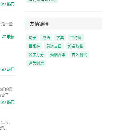
热门
友情链接
下是一些
.
最新
句子
成语
字典
古诗词
百家姓
黄道吉日
起名取名
名字打分
婚姻合婚
吉凶测试
运势财运
热门
美好的寓
结合了
热门
、生肖、
配对、