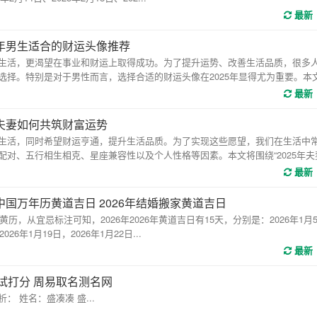
最新
25年男生适合的财运头像推荐
活，更渴望在事业和财运上取得成功。为了提升运势、改善生活品质，很多
选择。特别是对于男性而言，选择合适的财运头像在2025年显得尤为重要。本
最新
5年夫妻如何共筑财富运势
活，同时希望财运亨通，提升生活品质。为了实现这些愿望，我们在生活中
对、五行相生相克、星座兼容性以及个人性格等因素。本文将围绕“2025年夫妻财
最新
 中国万年历黄道吉日 2026年结婚搬家黄道吉日
从宜忌标注可知，2026年2026年黄道吉日有15天，分别是：2026年1月5
026年1月19日，2026年1月22日...
最新
试打分 周易取名测名网
姓名：盛凑凑 盛...