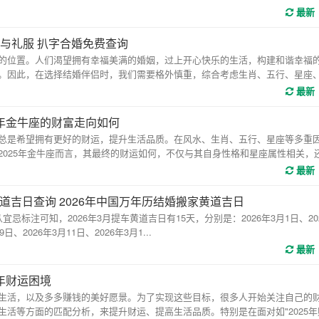
最新
与礼服 扒字合婚免费查询
位置。人们渴望拥有幸福美满的婚姻，过上开心快乐的生活，构建和谐幸福
。因此，在选择结婚伴侣时，我们需要格外慎重，综合考虑生肖、五行、星座
最新
25年金牛座的财富走向如何
是希望拥有更好的财运，提升生活品质。在风水、生肖、五行、星座等多重
2025年金牛座而言，其最终的财运如何，不仅与其自身性格和星座属性相关，
最新
黄道吉日查询 2026年中国万年历结婚搬家黄道吉日
注可知，2026年3月提车黄道吉日有15天，分别是：2026年3月1日、202
日、2026年3月11日、2026年3月1...
最新
5年财运困境
活，以及多多赚钱的美好愿景。为了实现这些目标，很多人开始关注自己的
活等方面的匹配分析，来提升财运、提高生活品质。特别是在面对如"2025年