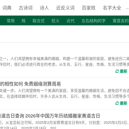
词典
古诗词
诗人
近反义词
百家姓
名字大全
常用
姓
联合式
贬义
近代
左右结构的字
寓意吉的
清代诗词
首字母是J的词语
词语造句
首字母是Y的词语
明
一。人们渴望拥有幸福美满的婚姻，构建一个温馨和谐的家庭，避免经历二
伴侣时，我们必须进行周全的考虑，从生肖、五行、星座、性格、生活习惯等
最新
的相性如何 免费姻缘测算周易
键一步。人们渴望拥有一个美满的家庭，享受温馨的婚姻生活，避免因不合
此，在选择结婚伴侣时，许多人会从生肖、五行、星座、性格、生活习惯等多
最新
黄道吉日查询 2026年中国万年历结婚搬家黄道吉日
从宜忌标注可知，2025年2月安葬黄道吉日有8天，分别是：2025年2月2日、
年2月14日、2025年2月18日、202...