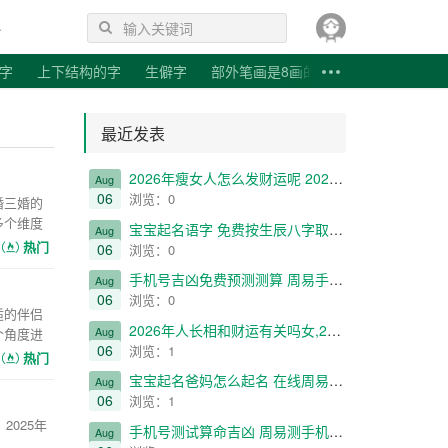
字
上下结构的字
生僻字
部外笔画是8画的字
代诗词
成语造句
唐代诗词
最近发表
2026年瘦女人怎么发财运呢 2026年怎样为苗条女性带来财富增长？
Aug
06
浏览：0
婚三婚的
多个维度
宝宝起名语字 免费按生辰八字取名字 周易取名 为宝宝精选语字命名方案
Aug
热门
06
浏览：0
手机号吉凶免费预测测算 周易手机号码测吉凶 号码吉凶测试 17661250409
Aug
06
浏览：0
适的伴侣
2026年人长相和财运有关吗女,2026年女性面相与财富运势的关联性探讨
Aug
个角度进
06
浏览：1
热门
宝宝起名爸妈怎么起名 在线周易取名起名 周易取名大全 父母如何为孩子取名？
Aug
06
浏览：1
2025年
手机号测试算命吉凶 周易测手机号打分 号码吉凶查询 15876083169
Aug