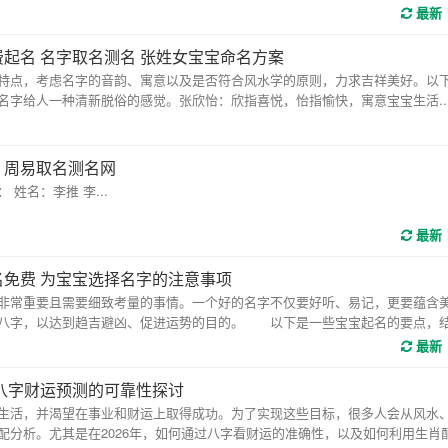
最新
费起名 名字取名测名 张姓女宝宝命名方案
点，考虑名字的音韵、寓意以及是否符合风水学的原则，力求吉祥美好。以
字给人一种清新脱俗的感觉。张欣怡：欣指喜悦，怡指愉快，寓意宝宝生活..
 周易取名测名网
名：李推 李...
最新
名免费 为宝宝选择名字的注意事项
常重要且需要细致考量的事情。一个好的名字不仅要好听、易记，更要蕴含
辰八字，以达到趋吉避凶、促进运势的目的。 以下是一些宝宝起名的要点，
最新
6年八字财运预测的可靠性探讨
活，并渴望在事业和财运上取得成功。为了实现这些目标，很多人会从风水
配分析。尤其是在2026年，如何通过八字看财运的准确性，以及如何利用生肖