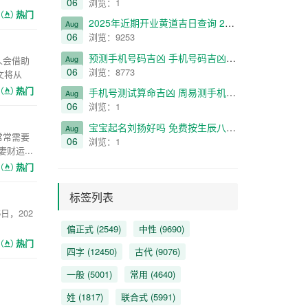
06
浏览：1
热门
2025年近期开业黄道吉日查询 2025年最佳启幕吉日探寻指南
Aug
06
浏览：9253
预测手机号码吉凶 手机号码吉凶查询周易 号码吉凶查询 15186756655
Aug
人会借助
06
浏览：8773
文将从
热门
手机号测试算命吉凶 周易测手机号打分 号码吉凶查询 16748830687
Aug
06
浏览：1
宝宝起名刘扬好吗 免费按生辰八字取名字 周易取名 刘扬作为男孩名字是否合适？
Aug
常常需要
06
浏览：1
运...
热门
标签列表
日，202
偏正式
(2549)
中性
(9690)
热门
四字
(12450)
古代
(9076)
一般
(5001)
常用
(4640)
姓
(1817)
联合式
(5991)