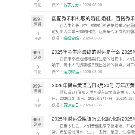
佚名 /
名字打分
/
2026-08-06
评论
能配秀禾和礼服的婚鞋,婚鞋，百搭秀禾
999+
浏览
在人生的长河中，婚姻始终占据着举足轻重的
避免步入二婚三婚的困境，远离争吵矛盾的阴霾
0
及生...
佚名 /
婚姻合婚
/
2026-08-06
评论
2025年金牛座最终的财运是什么 20
999+
浏览
在追求幸福婚姻和美好生活的过程中，人们总
响下，每个人的运势都呈现出独特的特点。对于
0
生...
佚名 /
运势财运
/
2026-08-06
评论
2026年提车黄道吉日3月30号 万年历
999+
浏览
想知道3月份哪天适合提车需要查询黄历，从宜忌标
日、2026年3月5日、2026年3月7日、2026年3月9
0
佚名 /
黄道吉日
/
2026-08-06
评论
2025年财运受阻该怎么化解,化解202
999+
浏览
在当今社会，人们普遍追求幸福婚姻、开心生
势，希望通过风水、生肖、五行、星座、性格和生
0