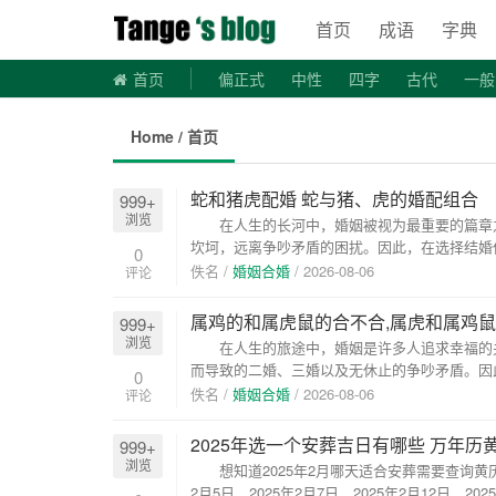
稗官野史
首页
成语
字典
首页
偏正式
中性
四字
古代
一般
宋代诗词
首字母是Z的词语
首字母是S的词语
Home / 首页
蛇和猪虎配婚 蛇与猪、虎的婚配组合
999+
浏览
在人生的长河中，婚姻被视为最重要的篇章之
坎坷，远离争吵矛盾的困扰。因此，在选择结婚
0
进行...
佚名 /
婚姻合婚
/
2026-08-06
评论
属鸡的和属虎鼠的合不合,属虎和属鸡鼠
999+
浏览
在人生的旅途中，婚姻是许多人追求幸福的关
而导致的二婚、三婚以及无休止的争吵矛盾。因
0
行匹...
佚名 /
婚姻合婚
/
2026-08-06
评论
2025年选一个安葬吉日有哪些 万年历
999+
浏览
想知道2025年2月哪天适合安葬需要查询黄历，
2月5日、2025年2月7日、2025年2月12日、2025