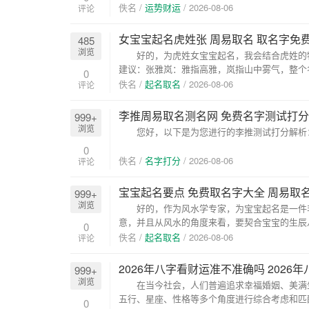
阻...
佚名 /
运势财运
/
2026-08-06
评论
女宝宝起名虎姓张 周易取名 取名字免
485
浏览
好的，为虎姓女宝宝起名，我会结合虎姓的特
建议：张雅岚：雅指高雅，岚指山中雾气，整个名
0
佚名 /
起名取名
/
2026-08-06
评论
李推周易取名测名网 免费名字测试打分
999+
浏览
您好，以下是为您进行的李推测试打分解析： 姓
0
佚名 /
名字打分
/
2026-08-06
评论
宝宝起名要点 免费取名字大全 周易取
999+
浏览
好的，作为风水学专家，为宝宝起名是一件非
意，并且从风水的角度来看，要契合宝宝的生
0
传...
佚名 /
起名取名
/
2026-08-06
评论
2026年八字看财运准不准确吗 202
999+
浏览
在当今社会，人们普遍追求幸福婚姻、美满生
五行、星座、性格等多个角度进行综合考虑和匹
0