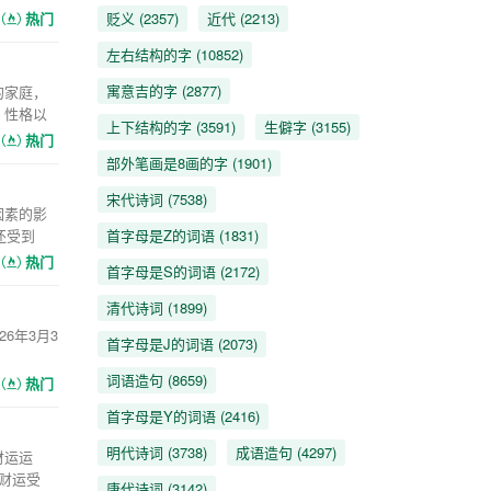
热门
贬义
(2357)
近代
(2213)
左右结构的字
(10852)
寓意吉的字
(2877)
的家庭，
、性格以
上下结构的字
(3591)
生僻字
(3155)
热门
部外笔画是8画的字
(1901)
宋代诗词
(7538)
因素的影
还受到
首字母是Z的词语
(1831)
热门
首字母是S的词语
(2172)
清代诗词
(1899)
6年3月3
首字母是J的词语
(2073)
词语造句
(8659)
热门
首字母是Y的词语
(2416)
明代诗词
(3738)
成语造句
(4297)
财运运
财运受
唐代诗词
(3142)