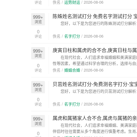
五...
佚名 /
运势财运
/
2026-08-06
评论
陈蛛姓名测试打分 免费名字测试打分 
999+
浏览
您好，以下是为您进行的陈蛛测试打分解析： 姓
0
佚名 /
名字打分
/
2026-08-06
评论
庚寅日柱和属虎的合不合,庚寅日柱与
999+
浏览
在现代社会，人们追求幸福婚姻和美满家庭的
性等因素，希望通过科学合理的分析，选择与自
0
文将...
佚名 /
婚姻合婚
/
2026-08-06
评论
贝茁姓名测试打分-免费测名字打分-宝
999+
浏览
您好，以下是为您进行的贝茁测试打分解析： 姓
0
佚名 /
名字打分
/
2026-08-06
评论
属虎和属猪家人合不合,属虎与属猪的亲
999+
浏览
在现代社会，人们追求幸福婚姻、美满家庭已
伴侣时往往需要从多个角度进行慎重考虑。生肖
0