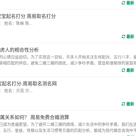
最新
宝宝起名打分 周易取名打分
名：陈蛛 陈...
最新
属虎人的相合性分析
心情日益迫切。为了实现这一目标，许多人开始关注生肖配对、五行八字、
身相匹配的伴侣，避免二婚三婚的困扰，减少争吵矛盾，营造和谐愉快的家庭
最新
宝起名打分-周易取名测名网
名：贝茁 贝...
最新
属关系如何？ 周易免费合婚测算
成为普遍愿望。为了避开二婚三婚的困境，减少生活中的争吵矛盾，我们在
、五行、星座、性格以及生活习惯等方面的匹配分析，都成为现代婚恋咨询中