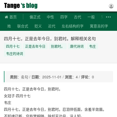
稗官野史
首页
偏正式
中性
四字
古代
一般
常用
姓
联合式
贬义
近代
左右结构的字
寓意吉的字
上下结构的字
生僻字
部外笔画是8画的字
宋代诗词
四月十七，正是去年今日，别君时。解释相关名句
首字母是Z的词语
首字母是S的词语
清代诗词
四月十七
正是去年今日
别君时。
唐代诗词
韦庄
首字母是J的词语
词语造句
首字母是Y的词语
韦庄的诗词
明代诗词
成语造句
唐代诗词
类别
：名句 /
日期
：2025-11-01 /
浏览
：4 /
评论
：0
四月十七，正是去年今日，别君时。
女冠子·四月十七
韦庄
四月十七，正是去年今日，别君时。忍泪佯低面，含羞半敛眉。
不知魂已断，空有梦相随。除却天边月，没人知。