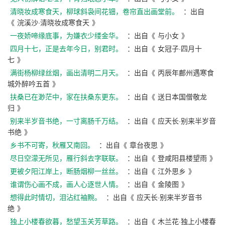
清晓妆成寒食天，柳球斜袅间花钿，卷帘直出画堂前。
：出自
《
浣溪沙·清晓妆成寒食天
》
一夜娇啼缘底事，为嫌衣少缕金华。
：出自《
与小女
》
四月十七，正是去年今日，别君时。
：出自《
女冠子·四月十
七
》
满街杨柳绿丝烟，画出清明二月天。
：出自《
丙辰年鄜州遇寒食
城外醉吟五首
》
扶桑已在渺茫中，家在扶桑东更东。
：出自《
送日本国僧敬龙
归
》
别来半岁音书绝，一寸离肠千万结。
：出自《
应天长·别来半岁音
书绝
》
乡书不可寄，秋雁又南回。
：出自《
章台夜思
》
尽日空濛无所见，雁行斜去字联联。
：出自《
登咸阳县楼望雨
》
更被夕阳江岸上，断肠烟柳一丝丝。
：出自《
江外思乡
》
谁谓伤心画不成，画人心逐世人情。
：出自《
金陵图
》
想得此时情切，泪沾红袖黦。
：出自《
应天长·别来半岁音书
绝
》
独上小楼春欲暮，愁望玉关芳草路。
：出自《
木兰花·独上小楼春