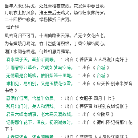
当年人未识兵戈，处处青楼夜夜歌。花发洞中春日永，
月明衣上好风多。淮王去后无鸡犬，炀帝归来葬绮罗。
二十四桥空寂寂，绿杨摧折旧官河。
悼亡姬
凤去鸾归不可寻，十洲仙路彩云深。若无少女花应老，
为有姮娥月易沈。竹叶岂能消积恨，丁香空解结同心。
湘江水阔苍梧远，何处相思弄舜琴。
春水碧于天，画船听雨眠。
：出自《
菩萨蛮·人人尽说江南好
》
江雨霏霏江草齐，六朝如梦鸟空啼。
：出自《
台城
》
无情最是台城柳，依旧烟笼十里堤。
：出自《
台城
》
难相见，易相别，又是玉楼花似雪。
：出自《
应天长·别来半岁音
书绝
》
忍泪佯低面，含羞半敛眉。
：出自《
女冠子·四月十七
》
残月出门时，美人和泪辞。
：出自《
菩萨蛮·红楼别夜堪惆怅
》
君看六幅南朝事，老木寒云满故城。
：出自《
金陵图
》
记得那年花下，深夜，初识谢娘时。
：出自《
荷叶杯·记得那年花
下
》
未老莫还乡，还乡须断肠。
：出自《
菩萨蛮·人人尽说江南好
》